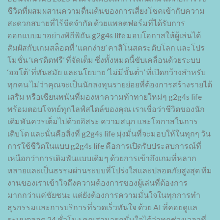
ชีวิตที่ผสมผสานความตื่นเต้นของการเสี่ยงโชคเข้ากับความ
สะดวกสบายที่ไร้ขีดจำกัด ด้วยแพลตฟอร์มที่ได้รับการ
ออกแบบมาอย่างพิถีพิถัน g2g4s life มอบโอกาสให้ผู้เล่นได้
สัมผัสกับเกมสล็อตที่ ‘แตกง่าย’ คาสิโนสดระดับโลก และโปร
โมชั่น ‘เครดิตฟรี’ ที่จัดเต็ม ซึ่งทั้งหมดนี้ขับเคลื่อนด้วยระบบ
‘ออโต้’ ที่ทันสมัย และนโยบาย ‘ไม่มีขั้นต่ำ’ ที่เปิดกว้างสำหรับ
ทุกคน ไม่ว่าคุณจะเป็นนักลงทุนรายย่อยที่ต้องการสร้างรายได้
เสริม หรือเซียนพนันที่มองหาความท้าทายใหม่ๆ g2g4s life
พร้อมตอบโจทย์ทุกไลฟ์สไตล์ของคุณ เราเชื่อว่าชีวิตของนัก
เดิมพันควรเต็มไปด้วยอิสระ ความสนุก และโอกาสในการ
เติบโต และนั่นคือสิ่งที่ g2g4s life มุ่งมั่นที่จะมอบให้ในทุกๆ วัน
การใช้ชีวิตในแบบ g2g4s life คือการเปิดรับประสบการณ์ที่
เหนือกว่าการเดิมพันแบบเดิมๆ ด้วยการเข้าถึงเกมที่หลาก
หลายและเป็นธรรมผ่านระบบที่โปร่งใสและปลอดภัยสูงสุด ทีม
งานของเราเข้าใจถึงความต้องการของผู้เล่นที่ต้องการ
มากกว่าแค่ชัยชนะ แต่ยังต้องการความมั่นใจในทุกการทำ
ธุรกรรมและการบริการที่รวดเร็วทันใจ ด้วย AI ที่คอยดูแล
ระบบตลอด 24 ชั่วโมง คุณสามารถมั่นใจได้ว่าทุกช่วงเวลาที่