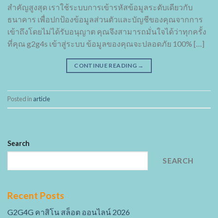
สำคัญสูงสุด เราใช้ระบบการเข้ารหัสข้อมูลระดับเดียวกับ
ธนาคาร เพื่อปกป้องข้อมูลส่วนตัวและบัญชีของคุณจากการ
เข้าถึงโดยไม่ได้รับอนุญาต คุณจึงสามารถมั่นใจได้ว่าทุกครั้ง
ที่คุณ g2g4s เข้าสู่ระบบ ข้อมูลของคุณจะปลอดภัย 100% […]
CONTINUE READING
→
Posted in
article
Search
SEARCH
Recent Posts
G2G4G คาสิโน สล็อต ออนไลน์ 2026