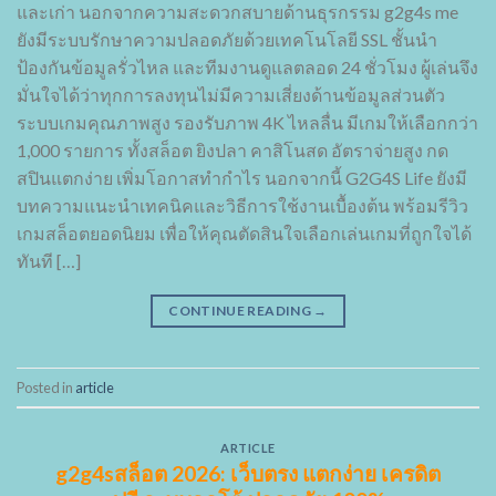
และเก่า นอกจากความสะดวกสบายด้านธุรกรรม g2g4s me
ยังมีระบบรักษาความปลอดภัยด้วยเทคโนโลยี SSL ชั้นนำ
ป้องกันข้อมูลรั่วไหล และทีมงานดูแลตลอด 24 ชั่วโมง ผู้เล่นจึง
มั่นใจได้ว่าทุกการลงทุนไม่มีความเสี่ยงด้านข้อมูลส่วนตัว
ระบบเกมคุณภาพสูง รองรับภาพ 4K ไหลลื่น มีเกมให้เลือกกว่า
1,000 รายการ ทั้งสล็อต ยิงปลา คาสิโนสด อัตราจ่ายสูง กด
สปินแตกง่าย เพิ่มโอกาสทำกำไร นอกจากนี้ G2G4S Life ยังมี
บทความแนะนำเทคนิคและวิธีการใช้งานเบื้องต้น พร้อมรีวิว
เกมสล็อตยอดนิยม เพื่อให้คุณตัดสินใจเลือกเล่นเกมที่ถูกใจได้
ทันที […]
CONTINUE READING
→
Posted in
article
ARTICLE
g2g4sสล็อต 2026: เว็บตรง แตกง่าย เครดิต