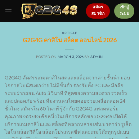
Skip
สมัคร
เข้าสู่
to
สมาชิก
ระบบ
content
ARTICLE
G2G4G คาสิโน สล็อต ออนไลน์ 2026
POSTED ON
MARCH 3, 2026
BY
ADMIN
G2G4G คัดสรรเกมคาสิโนสดและสล็อตจากค่ายชั้นนำ มอบ
โอกาสโบนัสแตกง่าย ไม่มีขั้นต่ำ รองรับทั้ง PC และมือถือ
ระบบฝากถอน Auto 3 วินาที ที่สุดของความสะดวก รวดเร็ว
และปลอดภัย พร้อมทีมงานคนไทยคอยช่วยเหลือตลอด 24
ชั่วโมง สมัครใน 60 วินาที รู้จักกับ G2G4G แพลตฟอร์ม
คุณภาพ G2G4G คือหนึ่งในบริการหลักของ G2G4S เปิดให้
บริการเกมคาสิโนและสล็อตที่หลากหลาย เช่น บาคาร่า รูเล็ต
ไฮโล สล็อตวิดีโอ สล็อตโปรเกรสซีฟ และเกมโต๊ะทุกรูปแบบ