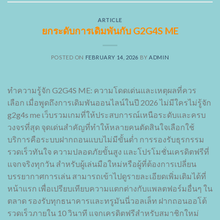
ARTICLE
ยกระดับการเดิมพันกับ G2G4S ME
POSTED ON
FEBRUARY 14, 2026
BY
ADMIN
ทำความรู้จัก G2G4S ME: ความโดดเด่นและเหตุผลที่ควร
เลือก เมื่อพูดถึงการเดิมพันออนไลน์ในปี 2026 ไม่มีใครไม่รู้จัก
g2g4s me เว็บรวมเกมที่ให้ประสบการณ์เหนือระดับและครบ
วงจรที่สุด จุดเด่นสำคัญที่ทำให้หลายคนตัดสินใจเลือกใช้
บริการคือระบบฝากถอนแบบไม่มีขั้นต่ำ การรองรับธุรกรรม
รวดเร็วทันใจ ความปลอดภัยขั้นสูง และโปรโมชั่นเครดิตฟรีที่
แจกจริงทุกวัน สำหรับผู้เล่นมือใหม่หรือผู้ที่ต้องการเปลี่ยน
บรรยากาศการเล่น สามารถเข้าไปดูรายละเอียดเพิ่มเติมได้ที่
หน้าแรก เพื่อเปรียบเทียบความแตกต่างกับแพลตฟอร์มอื่นๆ ใน
ตลาด รองรับทุกธนาคารและทรูมันนี่วอลเล็ท ฝากถอนออโต้
รวดเร็วภายใน 10 วินาที แจกเครดิตฟรีสำหรับสมาชิกใหม่