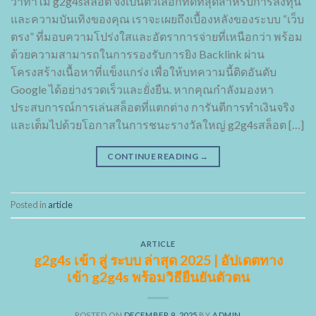
ว่าทำไม g2g4sสล็อต จึงเป็นตัวเลือกที่ดีที่สุดสำหรับการลงทุน
และความบันเทิงของคุณ เราจะเผยถึงเบื้องหลังของระบบ “เว็บ
ตรง” ที่มอบความโปร่งใสและอัตราการจ่ายที่เหนือกว่า พร้อม
ด้วยความสามารถในการรองรับการยิง Backlink ผ่าน
โครงสร้างเนื้อหาที่แข็งแกร่ง เพื่อให้บทความนี้ติดอันดับ
Google ได้อย่างรวดเร็วและยั่งยืน. หากคุณกำลังมองหา
ประสบการณ์การเล่นสล็อตที่แตกต่าง การันตีการทำเงินจริง
และเต็มไปด้วยโอกาสในการชนะรางวัลใหญ่ g2g4sสล็อต […]
CONTINUE READING
→
Posted in
article
ARTICLE
g2g4s เข้า สู่ ระบบ ล่าสุด 2025 | อัปเดตทาง
เข้า g2g4s พร้อมวิธียืนยันตัวตน
POSTED ON
DECEMBER 9, 2025
BY
ADMIN