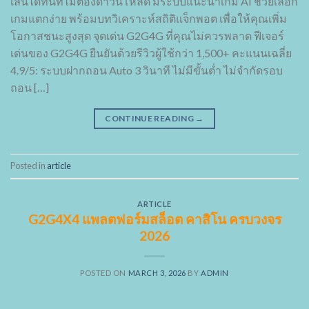
เล่นได้ทันทีไม่ต้องดาวน์โหลด มีระบบแนะนำเกม AI ช่วยเลือก
เกมแตกง่าย พร้อมบทวิเคราะห์สถิติแจ็กพอต เพื่อให้คุณเพิ่ม
โอกาสชนะสูงสุด จุดเด่น G2G4G ที่คุณไม่ควรพลาด ฟีเจอร์
เด่นของ G2G4G ยืนยันด้วยรีวิวผู้ใช้กว่า 1,500+ คะแนนเฉลี่ย
4.9/5: ระบบฝากถอน Auto 3 วินาที ไม่มีขั้นต่ำ ไม่จำกัดรอบ
ถอน […]
CONTINUE READING
→
Posted in
article
ARTICLE
G2G4X4 แพลตฟอร์มสล็อต คาสิโน ครบวงจร
2026
POSTED ON
MARCH 3, 2026
BY
ADMIN