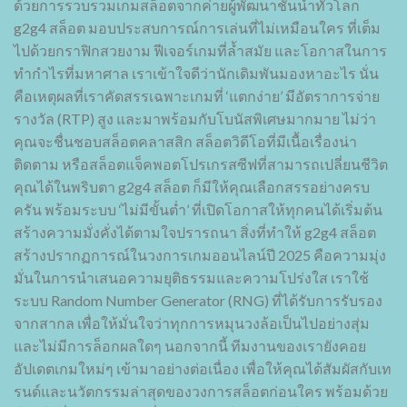
ด้วยการรวบรวมเกมสล็อตจากค่ายผู้พัฒนาชั้นนำทั่วโลก
g2g4 สล็อต มอบประสบการณ์การเล่นที่ไม่เหมือนใคร ที่เต็ม
ไปด้วยกราฟิกสวยงาม ฟีเจอร์เกมที่ล้ำสมัย และโอกาสในการ
ทำกำไรที่มหาศาล เราเข้าใจดีว่านักเดิมพันมองหาอะไร นั่น
คือเหตุผลที่เราคัดสรรเฉพาะเกมที่ ‘แตกง่าย’ มีอัตราการจ่าย
รางวัล (RTP) สูง และมาพร้อมกับโบนัสพิเศษมากมาย ไม่ว่า
คุณจะชื่นชอบสล็อตคลาสสิก สล็อตวิดีโอที่มีเนื้อเรื่องน่า
ติดตาม หรือสล็อตแจ็คพอตโปรเกรสซีฟที่สามารถเปลี่ยนชีวิต
คุณได้ในพริบตา g2g4 สล็อต ก็มีให้คุณเลือกสรรอย่างครบ
ครัน พร้อมระบบ ‘ไม่มีขั้นต่ำ’ ที่เปิดโอกาสให้ทุกคนได้เริ่มต้น
สร้างความมั่งคั่งได้ตามใจปรารถนา สิ่งที่ทำให้ g2g4 สล็อต
สร้างปรากฏการณ์ในวงการเกมออนไลน์ปี 2025 คือความมุ่ง
มั่นในการนำเสนอความยุติธรรมและความโปร่งใส เราใช้
ระบบ Random Number Generator (RNG) ที่ได้รับการรับรอง
จากสากล เพื่อให้มั่นใจว่าทุกการหมุนวงล้อเป็นไปอย่างสุ่ม
และไม่มีการล็อกผลใดๆ นอกจากนี้ ทีมงานของเรายังคอย
อัปเดตเกมใหม่ๆ เข้ามาอย่างต่อเนื่อง เพื่อให้คุณได้สัมผัสกับเท
รนด์และนวัตกรรมล่าสุดของวงการสล็อตก่อนใคร พร้อมด้วย